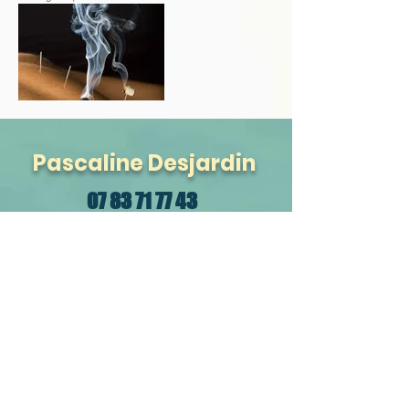
Pascaline Desjardin
07 83 71 77 43
desjardin-mtc@laposte.net
35 rue de la Mairie - Saint-Etienne-
de-Crossey