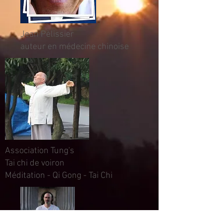
Jean Pèlissier
auteur en médecine chinoise
Association Tung's
Tai chi de voiron
Méditation - Qi Gong - Tai Chi